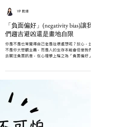
YP 教練
「負面偏好」(negativity bias)讓我
們趨吉避凶還是畫地自限
你是不是也常覺得自己老是往壞處想呢？放心，並
不是你太悲觀主義，而是人的生存本能會促使我們
去關注負面訊息，在心理學上稱之為「負面偏好」
(negativity bias)。 負面偏好意指人們更容易去注意
跟記住負面的經驗、情感跟資訊，隨之也會有更強
烈的反應，這下子你就明白對前任的...