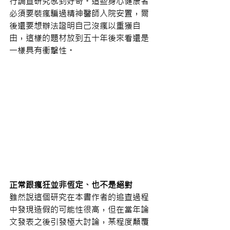
行調查研究感到好奇。這些身心健康者
必須要裝瘋騙過精神醫師入院安置，爾
後還要想辦法證明自己沒瘋以重獲自
由，這樣的題材放到五十年後來看還是
一樣具有衝擊性。
正常跟瘋狂並非恆定、也不是絕對
雖然說這個研究在本書作者的追查過程
中發現造假的可能性很高，但在當年論
文發表之後引發極大討論，某程度顛覆