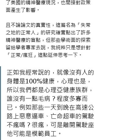
了美國的精神醫療現況，也間接對政策
面產生了影響。
且不論論文的真實性，這篇名為「失常
之地的正常人」的研究確實點出了許多
精神醫療的盲點，但那些學術面的探索
留給學者專家去說，我純粹只是想針對
「正常/瘋狂」這點延伸思考一下。
正如我經常說的，就像沒有人的
身體是100%健康，心理也是，
所以我們都是心理亞健康族群，
誰沒有一點毛病？程度多寡而
已。例如那些一天到晚在高速公
路上惡意逼車、亡命超車的駕駛
不瘋嗎？很瘋，可是離開駕駛座
他可能是模範員工。