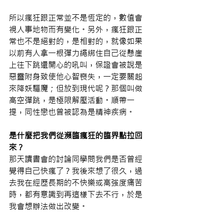
所以瘋狂跟正常並不是恆定的，數值會
視人事地物而有變化。另外，瘋狂跟正
常也不是絕對的，是相對的，就像如果
以前有人拿一根彈力繩綁住自己從懸崖
上往下跳還開心的吼叫，保證會被說是
惡靈附身致使他心智喪失，一定要關起
來降妖驅魔；但放到現代呢？那個叫做
高空彈跳，是極限解壓活動。順帶一
提，同性戀也曾被認為是精神疾病。
是什麼把我們從瀕臨瘋狂的臨界點拉回
來？
那天讀書會的討論同學問我們是否曾經
覺得自己快瘋了？我後來想了很久，過
去我在經歷長期的不快樂或高強度痛苦
時，都有意識到再這樣下去不行，於是
我會想辦法做出改變。