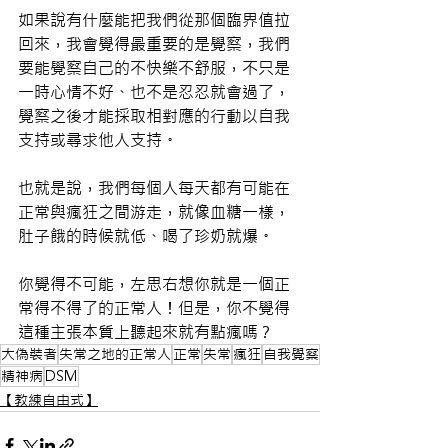
如果說有什麼能把我們從那個臨界值拉
回來，我會覺得最重要的是覺察，我們
要能覺察自己的不快樂不舒服，不只是
一時心情不好、也不是忍忍就會過了，
覺察之後才能採取相對應的行動以自我
支持或尋求他人支持。
也就是說，我們每個人每天都有可能在
正常與瘋狂之間游走，就像血糖一樣，
肚子餓的時候就低、喝了珍奶就爆。
你覺得不可能，左思右想你就是一個正
常得不得了的正常人！但是，你不覺得
這種主張本質上聽起來就有點瘋嗎？
大偽裝者
失常之地的正常人
正常
失常
瘋狂
自我覺察
精神病
DSM
【教練自由式】