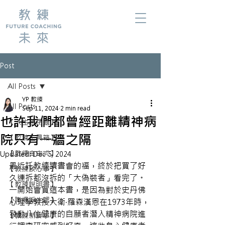
Post
All Posts
YP 教練
All Posts
Sep 11, 2024
2 min read
也許我們都曾經距離精神病
【人生應用題】
院只有一牆之隔
【教練工具箱】
【教練自由式】
Updated:
Dec 5, 2024
最近託教練讀書會的福，終於把買了好
【教練談心事】
久連拆都沒拆的「大偽裝者」看完了。
【教練說明書】
一開始會買這本書，是因為對於史丹佛
【職場浮生記】
心理學教授大衛‧羅森漢恩在1973年時，
發動八位健康的自願者潛入精神病院進
【教練新鮮事】