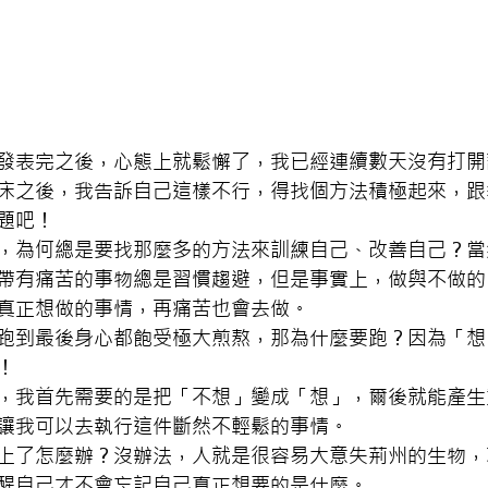
發表完之後，心態上就鬆懈了，我已經連續數天沒有打開
床之後，我告訴自己這樣不行，得找個方法積極起來，跟
題吧！
，為何總是要找那麼多的方法來訓練自己、改善自己？當
帶有痛苦的事物總是習慣趨避，但是事實上，做與不做的
真正想做的事情，再痛苦也會去做。
跑到最後身心都飽受極大煎熬，那為什麼要跑？因為「想
！
，我首先需要的是把「不想」變成「想」，爾後就能產生
讓我可以去執行這件斷然不輕鬆的事情。
上了怎麼辦？沒辦法，人就是很容易大意失荊州的生物，
醒自己才不會忘記自己真正想要的是什麼。