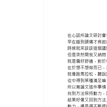
在心諮所論文研討會
早在睡到頭痛才肯起
時候就來談談這個議
但是突然間我又納悶
就是偏好舒適，對於
在於想不想做而已，
就像跑馬拉松，聽說
從中得到某種滿足嘛
所以寫論文這件事情
找到方法保持動力，
結果好像又回到方法
動力，還是得不斷提