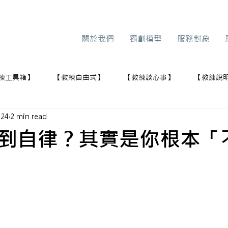
關於我們
獨創模型
服務對象
練工具箱】
【教練自由式】
【教練談心事】
【教練說
024
2 min read
到自律？其實是你根本「