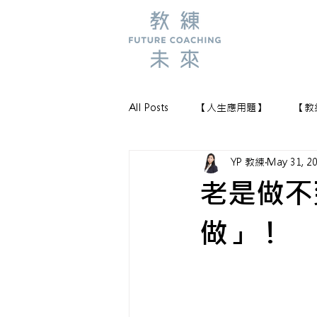
All Posts
【人生應用題】
【教
YP 教練
May 31, 2
【教練新鮮事】
老是做不
做」！