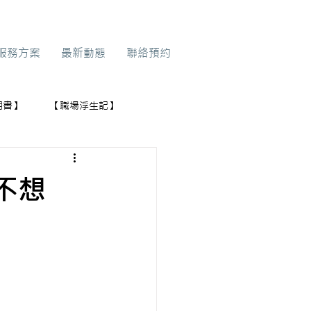
服務方案
最新動態
聯絡預約
明書】
【職場浮生記】
不想