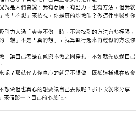
況就是人們會說：我有意願、有動力、也有方法，但我就
」或「不想」來檢視，你是真的想做嗎？做這件事吸引你
吸引力大過「爽爽不做」時，不管找到的方法有多極限，
的「想」不是「真的想」，就算執行起來再輕鬆的方法你
做，讓自己老是在做與不做之間掙扎，不如就先放過自己
。
來呢？那就代表你真心的就是不想做，既然這樣現在放棄
不想做但也真心的想要讓自己去做呢？那下次就來分享一
」來確認一下自己的心意吧~ 