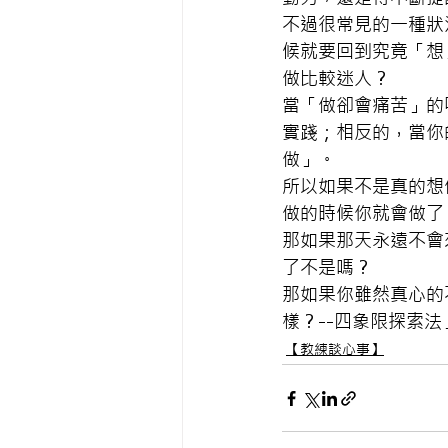
不過很常見的一種狀
候就要回到究竟「想
做比較迷人？
當「做卻會痛苦」的
實踐；相反的，當你
做」。
所以如果不是真的想
做的時候你就會做了
那如果那天永遠不會
了不是嗎？
那如果你雖然真心的
樣？--四象限探索法
【教練談心事】