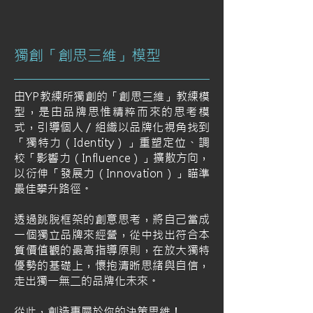
獨創「創思三維」模型
由YP教練所獨創的「創思三維」教練模
型，是由品牌思惟精粹而來的思考模
式，引導個人／組織以品牌化視角找到
「獨特力（Identity）」重塑定位、調
校「影響力（Influence）」擴散方向，
以衍伸「發展力（Innovation）」瞄準
最佳攀升路徑。
透過跳脫框架的創意思考，將自己當成
一個獨立品牌來經營，從中找出符合本
質價值觀的最高指導原則，在放大獨特
優勢的基礎上，懷抱清晰思緒與自信，
走出獨一無二的品牌化未來。
從此，創造專屬於你的決策思維！