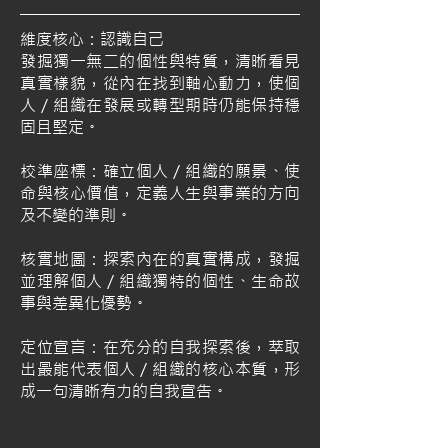
維度核心：認識自己
發掘獨一無二的個性與特質，清晰看見
真實樣貌，從內在找到軸心動力，使個
人／組織在發展或轉型期時仍能保持穩
固且堅定。
校準座標：確立個人／組織的願景、使
命與核心價值，定義人生與事業的方向
及不變的準則。
核實地圖：探索內在的真實構成，發掘
並理解個人／組織獨特的個性、生命故
事與差異化優勢。
定位宣言：在充分的自我探索後，萃取
出最能代表個人／組織的核心本質，形
成一句清晰有力的自我宣告。