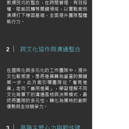
教練技巧的整合，在時間管理、有效授
權、賦能回饋等關鍵領域，以實戰案例
演練打下穩固基礎，全面提升團隊整體
執行力。
跨文化協作與溝通整合
2
在國際化與多元化的工作團隊中，提升
文化敏感度，是將差異轉為資產的關鍵
第一步。此方案引導團隊從「看見差
異」走向「善用差異」，學習理解不同
文化背景下的溝通風格與決策模式，最
終將團隊的多元性，轉化為獨特的創新
優勢與全球競爭力。
高階主管心力與韌性建
3