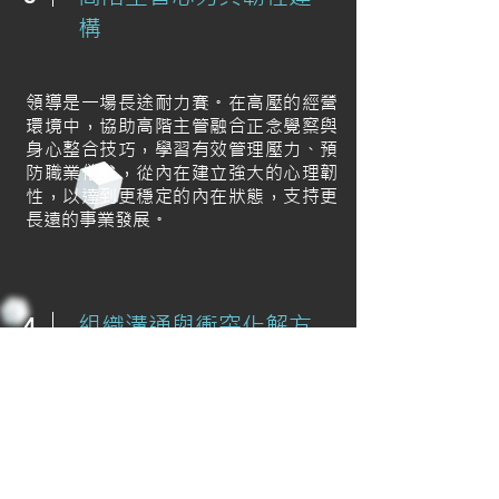
構
領導是一場長途耐力賽。在高壓的經營
環境中，協助高階主管融合正念覺察與
身心整合技巧，學習有效管理壓力、預
防職業倦怠，從內在建立強大的心理韌
性，以達到更穩定的內在狀態，支持更
長遠的事業發展。
組織溝通與衝突化解方
4
案
面對組織內部的溝通瓶頸、跨部門壁壘
或團隊衝突，有效的對話往往是最能創
造共識的根本解方。透過整合教練式對