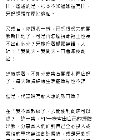
田，尷尬的是，根本不知道哪裡有田，
只好繼續在原地徘徊。
又或者，你跟我一樣，已經很努力的開
發新田地了，可是再怎麼拼命翻土也長
不出莊稼來？只能佇著鋤頭無語，大
唱：「我問天～我問天～甘會凍麥創
治！」
然後想著，不如來去集資開便利商店好
了，每天嗶貨結帳生活簡單點也不錯
～。
但是，代誌咁有憨人想的架甘單？
在「我不當教練了，去開便利商店可以
嗎？」這一集，YP一樣會由自己的經驗
出發，分享當人們面對自己全心投入或
累積的事物無法創造價值，或是只剩經