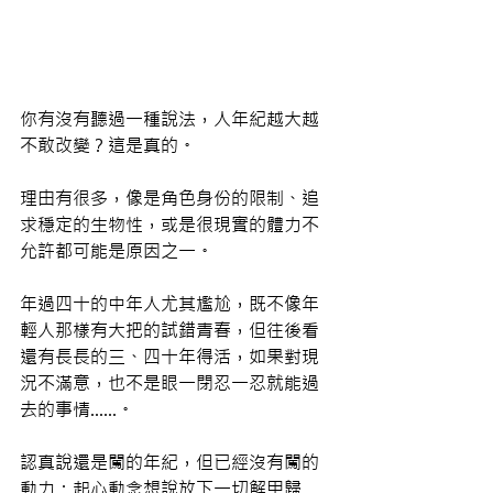
你有沒有聽過一種說法，人年紀越大越
不敢改變？這是真的。
理由有很多，像是角色身份的限制、追
求穩定的生物性，或是很現實的體力不
允許都可能是原因之一。
年過四十的中年人尤其尷尬，既不像年
輕人那樣有大把的試錯青春，但往後看
還有長長的三、四十年得活，如果對現
況不滿意，也不是眼一閉忍一忍就能過
去的事情......。
認真說還是闖的年紀，但已經沒有闖的
動力；起心動念想說放下一切解甲歸