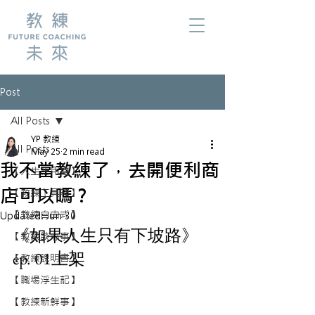
Post
All Posts
YP 教練
All Posts
May 25
2 min read
我不當教練了，去開便利商
【人生應用題】
店可以嗎？
【教練工具箱】
【教練自由式】
Updated:
Jun 30
《如果人生只有下坡路》
【教練談心事】
ep. 01上架
【教練說明書】
【職場浮生記】
【教練新鮮事】