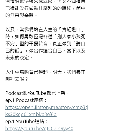
濟價值無法帶來成就感，但又不知道自
己還能改行做點什麼別的的時候，箇中
的無奈與辛酸。
以及，當我們站在人生的「青紅燈口」
時，如何勇敢拒絕各種「別人家小孩死
不完」型的干擾雜音，真正做到「聽自
己的話」，做出作適合自己、當下以及
未來的決定。
人生中場哨音已響起，明天，我們要往
哪裡去呢？
Podcast跟YouTube都已上架，
ep.1 Podcast連結：
https://open.firstory.me/story/cmp3tj
ks30kqd01xmbkb3ei6b
ep.1 YouTube連結：
https://youtu.be/qIOD_h9yy40