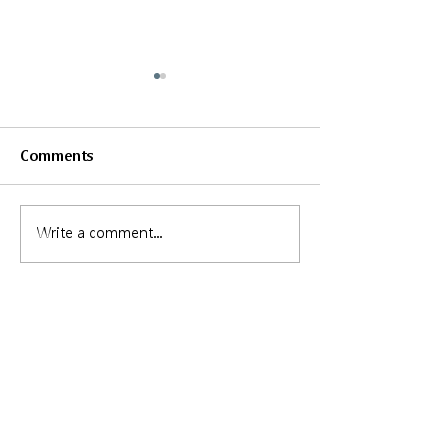
Comments
Write a comment...
當眼前只有下坡路，與其
這麼努力為什麼
努力不如躺平
人生只有下坡路